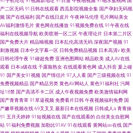
91手机论坛
91视频新地址
91日逼
午夜啪视频
91啪水蜜桃网
国
产二区无码
91日韩在线观看
西瓜影院视频全集
国产孕妇无码视
频
国产在线福利
国产在线日皮片
午夜神马伦理
毛片网站美女
AV福利激情毛片
黄色网在线播放
91视频免费在线
91午夜在线
福利在线视频导航
欧美喷潮一区二区
午夜理论片
日本第二片区
国产免费大片
精品呦视频
日本乱伦高清无码
深夜国产视频
91
刺激视频
日本中文字幕一区
日韩免费精品视频
日本高清v
欧美
日韩伦理午夜
91碰超免费
亚洲色图网站
精品欧美
成人AV在线
观看
日本a级在线
干露脸熟女
在线观看黄色网
成人抖音
爰上碰
91
国产美女91视频
国产情侣片
97人人看
国产三级视频在线
91
免费视频精品
国产精品另类
黄色AV网站人
黄色91福利社
污网
址18禁
国产高清不卡二区
成人午夜视频免费
欧美激情福利网
国产青青青草
91草逼视频
免费看片日韩
午夜视频福利免费
国
产嫩草视频在线
69叉叉叉
最新日本在线视频
日韩成人a
青青操
91
五月天婷婷
91短视频在线
国产在线观看的
白丝美女自慰网
站
91福利免费视频
加勒比91AV
91在线观看
黄网站av在线
国产