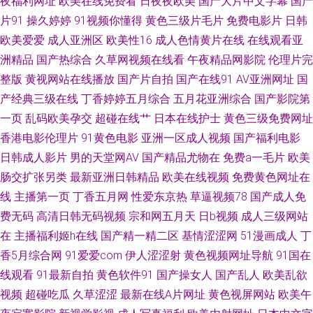
夜福利网址
欧美在线免费看
日夜夜欧美
国产大片中文字幕
国产
天天干天天日本 精品人vv 一本道做爱 后入式老司机福利 深夜福利3000 97
片91
操久婷婷
91视频你懂得
黄色三级片毛片
免费电影片
日韩
欧美爱爱
成人亚洲区
欧美性16
成人色情黄片在线
在线观看亚
超碰就是操 www97艹 老熟女精品视频1 91人人视频 国产人妖ts 六月天色网
洲精品
国产热综合
久草网视频在线看
午夜精品网影院
伦理片完
日本性爱大片 av妞妞导航 男人的AV3级 91视频91啪啪 东京热男人天堂 狼窝
整版
黄视网站在线播放
国产片自拍
国产在线91
AV亚洲网址
国
产经典三级在线
丁香婷婷五月综合
五月花亚洲综合
国产影院第
AV专区 日本www色色 熟妇伦理片 91蜜桃 超碰97国产在线 蜜桃久热久精品
一页
乱码欧美孕交
超碰在线艹
日本在线护士
黄色三级免费网址
香港电影伦理片
91黄色电影
亚洲一区成人视频
国产福利电影
五月花性视 国产精精 操人妻视频 亚洲第一夜页 玖草aⅴ视频 成人a∨ 91好图
日韩成人影片
男的天堂网AV
国产精品尤物在
免费a一毛片
欧美
肠交扩张另类
最新亚洲日韩精品
欧美在线视频
免费黄色网址在
推荐 国产激情AV 欧美在线A√
线
主播第一页
丁香五月网
性爱东京热
草逼视频78
国产成人免
费无码
高清日韩无码视频
宗和网五月天
日b视频
成人三级网站
在
主播福利姬h在线
国产精一精二区
基情涩涩网
51漫画成人
丁
香5月综合网
91爱爱com
伊人涩涩射
黄色视频网址导航
91国在
线观看
91最新自拍
黄色软件91
国产操女人
国产乱人
欧美乱欲
视频
超碰吃瓜
久草涩涩
最新在线A片网址
黄色视屏网站
欧美午