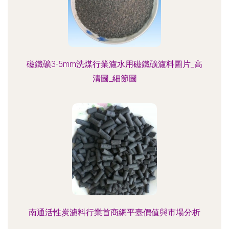
磁鐵礦3-5mm洗煤行業濾水用磁鐵礦濾料圖片_高
清圖_細節圖
南通活性炭濾料行業首商網平臺價值與市場分析