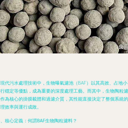
在現代污水處理技術中，生物曝氣濾池（BAF）以其高效、占地小
運行穩定等優點，成為重要的深度處理工藝。而其中，生物陶粒
料作為核心的掛膜載體和過濾介質，其性能直接決定了整個系統
處理效率與運行成敗。
、核心定義：何謂BAF生物陶粒濾料？