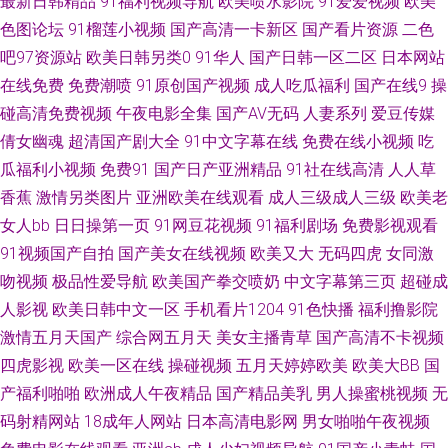
最新日韩精品
91福利视频导航
欧美喷水影院
91爱爱视频
欧美
产91 国产内射免费视频 欧美国产 午夜少好福利 91免费在线视频 草草浮力快
色图论坛
91榴莲小视频
国产高清一卡新区
国产看片资源
二色
猫 国内精品第一页 人人操欧美人 亚洲另类激动视频 97超碰人妻自慰 都市激
吧97资源站
欧美日韩另类0
91华人
国产日韩一区二区
日本网站
在线免费
免费潮喷
91原创国产视频
成人吃瓜福利
国产在线9
操
激情 老司机人人超碰 综合网爱豆 国产一区二 伦理片网址 日本伦理三区 91
碰高清免费视频
午夜电影全集
国产AV无码
人妻系列
爱豆传媒
倩女幽魂
超清国产剧大全
91中文字幕在线
免费在线小视频
吃
草莓 超碰激情 九一网站白虎 日本色播 影音先锋丝袜美腿 超碰ab电影在线 韩
瓜福利小视频
免费91
国产日产亚洲精品
91社在线高清
人人草
香蕉
激情另类图片
亚洲欧美在线观看
成人三级成人三级
欧美老
国福利电影院 免费观看91 少妇性爱av片 91免费网 东京热无码专区 另类色网
女人bb
日日操第一页
91网豆花视频
91福利剧场
免费影视观看
91视频国产自拍
国产美女在线视频
欧美又大
无码四虎
女同激
日韩一欧美色色 91大神影音 超碰91资源 黑人激情AV 内射无码一区日韩 偷
吻视频
极品性爱导航
欧美国产拳交喷奶
中文字幕第三页
超碰成
拍福利 91福利院 操人妻网页 精品欧美性交 日本天堂中文字幕 尤物com 大香
人影视
欧美日韩中文一区
手机看片1204
91色快播
福利撸影院
激情五月天国产
综合网五月天
美女主播青草
国产高清不卡视频
蕉网青青 九一一区二区 青娱乐老司机77 午夜男人站 91色惰网 大香蕉92 欧
四虎影视
欧美一区在线
操碰视频
五月天婷婷欧美
欧美大BB
国
产福利啪啪
欧洲成人午夜精品
国产精品美乳
男人操蜜桃视频
无
美另类综合网 午夜影院岛国 97草逼视频 国产91传媒视频 麻豆91 日韩无码
码射精网站
18成年人网站
日本高清电影网
男女啪啪午夜视频