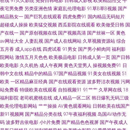
在线
91久久影院
免费日韩电影
日韩成人影视
欧美精品性交
午
月天色综合 成人电影香蕉视频 人人变态另类av 黑丝足交视频网站 午夜刺激
夜宅男免费
另类亚洲色情
家庭乱伦理电影
91草B草B视频
国产
av片 久久福利视频导航 玖玖精品网 三级伦理av 综合操逼网亚洲 性爱AV五区
精品熟女一
国产巨乳在线观看
四虎免费91
国内精品无码短片
超碰成人操操
欧美猛交视频
西瓜影院在线观看
欧美做受日韩
国
97超碰人人 91成人小视频 黄色毛片視頻圖片 日韩三区四区精品 亚洲国产精
产在线一
国产原创视频在线
国产视频高清
国产丝袜一区
黄色
av网址大全
人妻乱视
国产成人在线网站
久草视频资源站
综合
华 黄色视频网站链接 青青草草网 午夜私人福利 91免视频 操逼久久www 國
五月香
成人app在线
四虎试看
91男女
国产男小鲜肉同
福利影
院网站
激情五月天色色
欧美极品电影
日韩成人第一页
国产日韩
產館中文字幕 欧美色图激情 午夜宅男影院 91网站PH 成人黄色三级 美国性
欧美电影
久久机热
成人午夜网
黄色天堂男人
操视频免费91
日
韩中文在线
精品中的精品
97国产精品视频
91美女在线视频
51
爱XXXX 天堂Av网导航 91国产在线 成人观看网页视频 黄色AV激情影院 男人
欧美
一区精品麻豆经典
国产在线观看资源
波多野洁衣视频
污网
肏屄一区二区 日韩一a 51探花 爱福利秒拍广场 韩国乳首中文 欧美一级黄色A
站免费看
特级欧美在线观看
自拍视频91
91艹艹
久草网在线
18
福利影院
老司机蜜桃在线
成人精品一区二区
韩日爆乳无码三级
片 亚洲丝袜91视频 av男人天堂手机 国成精品九区 免费人人操 日韩资源网
欧美伦理电影网站
艹艹操操
AV黄色观看网站
日韩欧美在线国产
新91视频网
国产精品分类在线
97午夜福利视频
岛国AV动作无
在线香蕉 波多野吉衣av 国产专区路线 日本Aⅴ在线观看 伊人精品福利 白浆国
码
波多野吉依电影
小h片免费
国产精品色色视屏
国产午夜成人