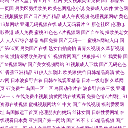
哟哟
亚洲天堂丁香五月
91社网
美女视频黄全免费
国产精品第
一页国
另类区另类欧美
欧美色图乱伦小说
免费成人软件
黄色网
址视频播放
国产日产美产精品
成人午夜视频
伦理视频网站
黄色
18禁网站
亚洲无码视频在线
成人无码看片
91原创社区
伦理电
影香港
成人免费
蜜桃91色色
A片视频网
国产自在线
操欧美老女
人
人人97综合精品
岛国免费
国产无码一二
蜜桃tv网站入口
国
产第66页
另类国产在线
熟女自拍偷拍
青青久视频
久草新视频
在线
激情深爱欧美激情
91视频官网国产
狠狠操-91
91我要操
国
产ts视频网站
国产美女视频网站
91视频成人下载
国产无码色色
91香蕉亚洲精品
91伊人加勒比
欧美狠狠插
日韩精品高清
黄色
av网
日本波多野吉衣
日韩在线观看精品
日本一级电影
久草网
页
97免费艹
岛国一区二区
岛国动作片在
波多野吉衣三级
亚洲
AV一卡
在线免费小视频
搞黄网站在线观看
免费色情A片网扯
91
资源在线视频
蜜桃视频网站
91中文
国产在线视频
福利爱爱网
址
岛国搬运工首页
伦理朋友的妈妈
丝袜女同
日韩性爱网址
在
线观看日本黄
亚洲国产第一网站
国产99不卡
66精品视频
国产