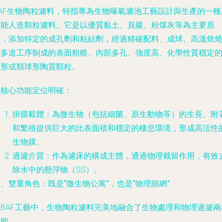
BAF生物陶粒濾料，特指專為生物曝氣濾池工藝設計與生產的一種
性能人造顆粒濾料。它是以優質黏土、頁巖、粉煤灰等為主要原
料，添加特定的成孔劑和粘結劑，經過精確配料、成球、高溫焙
等多道工序制成的表面粗糙、內部多孔、強度高、化學性質穩定
球形或類球形陶質顆粒。
其核心功能定位明確：
掛膜載體
：為微生物（包括細菌、原生動物等）的生長、附
和繁殖提供巨大的比表面積和穩定的棲息環境，形成高活性
生物膜。
過濾介質
：作為濾床的構成主體，通過物理截留作用，有效
除水中的懸浮物（SS）。
、雙重角色：既是“微生物公寓”，也是“物理篩網”
在BAF工藝中，生物陶粒濾料完美地融合了生物處理和物理過濾兩
功能。