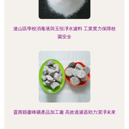
連山區學校消毒液與玉恒凈水濾料 工業實力保障校
園安全
靈壽縣慶峰礦產品加工廠 高效過濾器助力潔凈未來