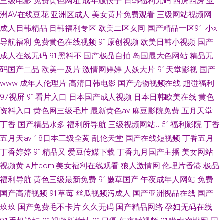
三级电影
免费黄色网址
成年版快手
日韩福利无码
四虎四房
亚
洲AV在线豆花
亚洲区成人
美女黄片免费观看
三级网站视频网
成人日韩精品
日韩福利专区
欧美二区女同
国产精品一区91
小x
导航福利
免费黄色在线视频
91原创视频
欧美日韩小视频
国产
成人在线无码
91黑料不
国产极品自拍
岛国最大色网站
精品无
码国产二品
欧美一及片
激情网婷婷
人妖大片
91天堂影视
国产
www
成年人伦理片
高清日韩电影
国产尤物视频在线
超碰福利
97视屏
91看片入口
日本国产成人视频
日本日韩欧美在线
黄色
资料入口
黄色网三级毛片
最新黄色av
麻豆影院免费
五月天堂
丁香
国产精品水多
福利所导航
三级视频网站J
51福利影院
丁香
五月天av
18日本三级全黄
乱伦天堂
国产在线短视频
丁香五月
丁香婷婷
91精品又
爱豆传媒下载
丁香九月国产主播
美女网站
视频黄
A片com
美女福利在线观看
狼人激情网
伦理片香港
极品
福利导航
黄色三级最新免费
91嫩草国产
午夜成年人网站
免费
国产高清视频
91草莓
丝瓜视频污成人
国产亚洲视品在线
国产
玖玖
国产免费毛不卡片
久久无码
国产精品网络
孕妇无码在线