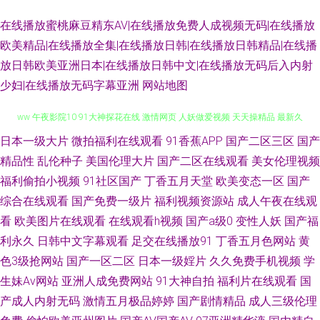
在线播放蜜桃麻豆精东AV|在线播放免费人成视频无码|在线播放
欧美精品|在线播放全集|在线播放日韩|在线播放日韩精品|在线播
放日韩欧美亚洲日本|在线播放日韩中文|在线播放无码后入内射
少妇|在线播放无码字幕亚洲
网站地图
日本一级大片
微拍福利在线观看
91香蕉APP
国产二区三区
国产
久草国产精品 亚洲自拍小说网 久久依人精品综合 日本极品午夜剧场 天天干
精品性
乱伦种子
美国伦理大片
国产二区在线观看
美女伦理视频
ww 午夜影院10 91大神探花在线 激情网页 人妖做爱视频 天天操精品 最新久
福利偷拍小视频
91社区国产
丁香五月天堂
欧美变态一区
国产
综合在线观看
国产免费一级片
福利视频资源站
成人午夜在线观
草视频观看 超碰福利导航 中文国产 精品人妻久久观看 日本天堂中文字幕 91
看
欧美图片在线观看
在线观看h视频
国产a级0
变性人妖
国产福
利永久
日韩中文字幕观看
足交在线播放91
丁香五月色网站
黄
豆花吃瓜视频 浮力麻豆影院 伦理在线观看 久久伊人超碰 福利视频合集91 97
色3级抢网站
国产一区二区
日本一级婬片
久久免费手机视频
学
生妹Av网站
亚洲人成免费网站
91大神自拍
福利片在线观看
国
超碰论坛 福利A片 国产十区 91超碰人人摸 超碰人人爽 国产av豆花 久久国产
产成人内射无码
激情五月极品婷婷
国产剧情精品
成人三级伦理
一区 欧美成国产 人妖性生活 婷婷五月天AV 伊人大香蕉123 AV超碰导航 成人