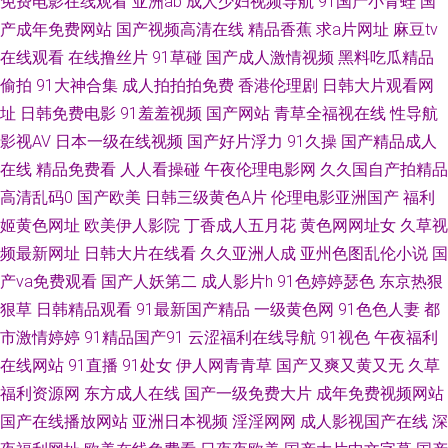
免费电影在线观看
亚洲ab
成人少妇视频导航
91国产小青蛙
国
狼友 91n香蕉社 草草浮力第一页 欧美性网 丝袜美腿性交 福利社3P 欧美有码
产成年免费网站
国产视频高清在线
精品香蕉
求a片网址
麻豆tv
在线观看
在线撸丝片
91草碰
国产成人激情视频
黑料吃瓜精品
一区二区 第一婷婷基地 一本道综合色色 美女91 午夜成人福利网 东京色视频
偷拍
91大神合集
成人拍拍拍免费
香港伦理剧
日韩大片观看网
伊人久香蕉 操碰国产 九一传媒影视传媒 91成人观看 韩国少妇人妻超碰 日本
址
日韩免费电影
91羞羞视频
国产网站
青草全福视在线
性导航
影视AV
日本一级在线视频
国产好片浮力
91久操
国产精品成人
色视频 91宅男网 福利电影导航 玖玖在线视频 日韩视频福利导航 91精品福利
在线
精品免费看
人人看操碰
午夜伦理电影网
久久国自产拍精品
高清乱码0
国产欧美
日韩三级黄色A片
伦理电影亚洲国产
福利
第一富利导航大全 欧美日韩性爱网 性欧美成人18 AV天堂福利 海角社区91精
姬黄色网址
欧美伊人影院
丁香成人五月花
黄色网网址女
久草视
频最新网址
日韩大片在线看
久久亚洲人成
亚州色图乱伦小说
国
品 人操人操人妻 亚洲欧美网址 俺来也听听婷婷是 精品网站导航 日本精品中
产va免费观看
国产人妖第二
成人影片h
91色婷婷瑟色
东京热狠
文字幕 91豆花性福生活 岛国黄色免费在线 男女靠逼国产 婷婷色播天堂 91巨
狠草
日韩精品观看
91最新国产精品
一级黄色网
91色色人妻
都
市激情婷婷
91精品国产91
云涩福利在线导航
91视色
午夜福利
炮视频在线 成人快播网 另类av网站 色色五月天激情网 97无码视频 激情狠狠
在线网站
91直播
91处女
伊人网青青草
国产又爽又黄又无
久草
福利资源网
东方成人在线
国产一级免费大片
成年免费视频网站
撸 日韩av激情短篇 91深夜视频 国产AV高清 日本不卡一三区 国产久久综合
国产在线播放网站
亚洲日本视频
淫淫网网
成人影视国产在线
深