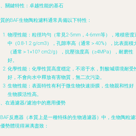
三、關鍵特性：卓越性能的基石
優質的BAF生物陶粒濾料通常具備以下特性：
物理性能
：粒徑均勻（常見2-5mm，4-6mm等），堆積密度
中（0.8-1.2 g/cm3），孔隙率高（通常＞40%），比表面積
（通常＞1×10? cm2/g），抗壓強度高（≥4MPa），耐磨性
好。
化學性能
：化學性質高度穩定，不溶于水，對酸堿環境耐受
好，不會向水中釋放有害物質，無二次污染。
生物性能
：表面特性有利于微生物快速掛膜，生物親和性好
生物膜活性高。
四、在過濾器/濾池中的應用優勢
在BAF反應器（本質上是一種特殊的生物過濾器）中，生物陶粒濾
的優勢體現得淋漓盡致：