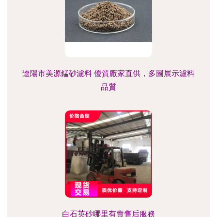
遼陽市美源錳砂濾料 優質廠家直供，多圖展示濾料
品質
白石英砂哪里有賣售后服務