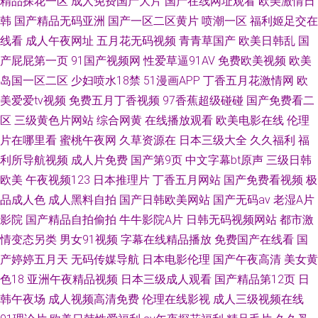
精品探花一区
成人免费国产大片
国产在线网址观看
欧美激情日
韩
国产精品无码亚洲
国产一区二区黄片
喷潮一区
福利姬足交在
线看
成人午夜网址
五月花无码视频
青青草国产
欧美日韩乱
国
产屁屁第一页
91国产视频网
性爱草逼91AV
免费欧美视频
欧美
岛国一区二区
少妇喷水18禁
51漫画APP
丁香五月花激情网
欧
美爱爱tv视频
免费五月丁香视频
97香蕉超级碰碰
国产免费看二
区
三级黄色片网站
综合网黄
在线播放观看
欧美电影在线
伦理
片在哪里看
蜜桃午夜网
久草资源在
日本三级大全
久久福利
福
利所导航视频
成人片免费
国产第9页
中文字幕bt原声
三级日韩
欧美
午夜视频123
日本推理片
丁香五月网站
国产免费看视频
极
品成人色
成人黑料自拍
国产日韩欧美网站
国产无码av
老湿A片
影院
国产精品自拍偷拍
牛牛影院A片
日韩无码视频网站
都市激
情变态另类
男女91视频
字幕在线精品播放
免费国产在线看
国
产婷婷五月天
无码传媒导航
日本电影伦理
国产午夜高清
美女黄
色18
亚洲午夜精品视频
日本三级成人观看
国产精品第12页
日
韩午夜场
成人视频高清免费
伦理在线影视
成人三级视频在线