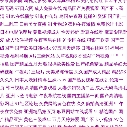
夜寂寞影院
新视觉影视
成人写真福利
欧美内射网址
日本中文字
幕无码
97日穴网
成人免费在线
精品国产免费观看
国产不卡高
清
91av在线播放
91制作传媒
岛国av资源
超碰91资源
国产乱一
乱二乱三
日韩美女直播
91尤物69
蜜桃午夜激情
免费伦理电影
日本电影伦理片
黄瓜视频成人
性爱婷婷
爱豆在线看
麻豆影院爱
爱
成人软件视频
午夜宅男在线
91专区在线
狠狠干欧美
国产三
级国产
国产欧美日韩在线
97五月天婷婷
日韩在线网
91福利社
视频
福利导航
A片三级网站
久草视频8
香蕉APP污视频
艹艹艹
插逼
国产精品五月天
狠狠操欧美性爱
国产绝色精品
精品孕妇无
码视频
午夜A片三级片
天美果冻传媒
久久国产成人精品
精品93
久久久
日本人妖射精
学生妹avav
国产熟女视频在线
乱伦第一
页
韩日视频
高清国产剧观看
人妻少妇视频二区
成人无码高清毛
片
亚洲av激情电影
午夜导航在线
国内主播第一页
国产高清电
影网址
91社区论坛
免费网站黄色在线
久久偷拍高清亚洲
91午
夜在线免费
亚洲精品第五页
麻豆网站在线观看
91精选国产
国
产精品亚洲
黄色三级成年
五月天婷婷爱
国产不卡小视频
AV色