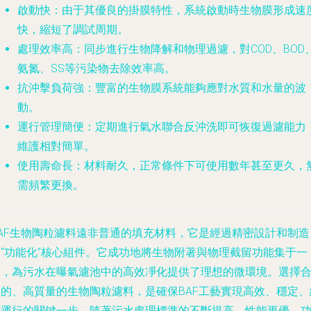
啟動快
：由于其優良的掛膜特性，系統啟動時生物膜形成速
快，縮短了調試周期。
處理效率高
：同步進行生物降解和物理過濾，對COD、BOD
氨氮、SS等污染物去除效率高。
抗沖擊負荷強
：豐富的生物膜系統能夠應對水質和水量的波
動。
運行管理簡便
：定期進行氣水聯合反沖洗即可恢復過濾能力
維護相對簡單。
使用壽命長
：材料耐久，正常條件下可使用數年甚至更久，
需頻繁更換。
BAF生物陶粒濾料遠非普通的填充材料，它是經過精密設計和制造
的“功能化”核心組件。它成功地將生物附著與物理截留功能集于一
身，為污水在曝氣濾池中的高效凈化提供了理想的微環境。選擇
適的、高質量的生物陶粒濾料，是確保BAF工藝實現高效、穩定、
濟運行的關鍵一步。隨著污水處理標準的不斷提高，性能更優、