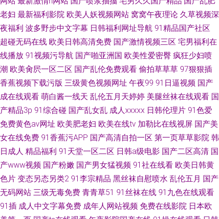
网站
最新激情h网站
国产喷浆抽搐
宅男久久国产精品
国产乱肥
老妇
最新福利影院
欧美人妖视频网站
窝窝午夜理论
久草视频深
夜福利
波多野步中文字幕
日韩福利网址导航
91精品国产社区
超碰无码在线
欧美日韩高清免费
国产激情视频三区
宅男福利在
线播放
91视频污导航
国产啪亚洲国
欧美性爱密臀
疯狂少妇喷
潮
欧美肏屄一区二区
国产乱伦免费观看
偷拍草草草
97狠狠插
香蕉视频下载污版
三级黄色视频网址
午夜99
91日逼视频
国产
成在线观看
萌白酱一线天
乱伦五月天婷婷
美腿丝袜在线观看
国
产精品3p
91综合碰
国产乱女乱
成人xxxxx
日韩伦理片
91色爱
免费黄色av网址
欧美肥老妇
欧美在线tv
加勒比在线视屏
国产美
女在线免费
91香蕉污APP
国产高清自拍一区
第一页草草影院
韩
日成人
精品福利
91天堂一区二区
日韩a级电影
国产二区高清
国
产www视频
国产粉嫩
国产男女猛视频
91社在线看
欧美日韩黄
色片
变态另态另类2
91李宗精品
黑丝袜自慰喷水
乱伦五月
国产
无码网站
三级无毒免费
青青草51
91丝袜在线
91九色在线观看
91插
成人中文字幕免费
成年人网站视频
免费在线影院
日本欧