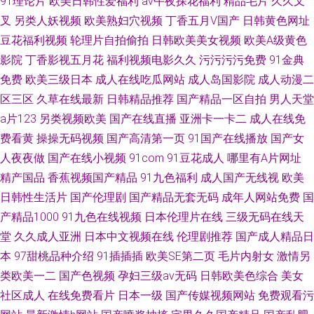
91理论片
欧美日韩性爱福利
av午夜探花福利
精品毛片
久久叉
叉
另类人妖视频
欧美熟妇穴视频
丁香五月V国产
日韩黄色网址
豆花福利视频
轮理片自拍偷拍
日韩欧美美女视频
欧美A级黄色
影院
丁香影视五月花
福利视频电影久久
污污污污免费
91金典
免费
欧美三级日本
成人在线吃瓜网站
成人岛国影院
成人动漫二
区三区
久草在线最新
日韩精品推荐
国产精品一区自拍
男人天堂
a片123
另类视频欧美
国产在线直播
亚洲卡一卡二
成人在线免
费看黄
操操无码视频
国产高清第一页
91国产在线播放
国产女
人夜夜做
国产在线小视频
91com
91豆花成人
哪里有A片网址
精产国品
香蕉视频国产精品
91九色福利
成人国产无线视
欧美
日韩性生活片
国产伦理剧
国产精品无套无码
成年人网站免费
国
产精品1000
91九色在线视频
日本伦理片在线
三级无码在线天
堂
久久成人亚洲
日本中文视频在线
伦理剧推荐
国产成人精品日
本
97甜桃品种介绍
91插插插
欧美SE第二页
毛片内射女
激情另
类欧美一二
国产色视频
孕妇三级av无码
日韩欧美色综合
美女
社区成人
在线免费看片
日本一级
国产传媒视频网站
免费观看污