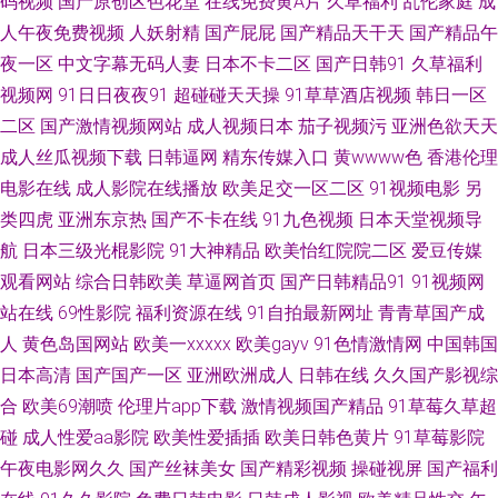
码视频
国产原创区色花堂
在线免费黄A片
久草福利
乱伦家庭
成
人午夜免费视频
人妖射精
国产屁屁
国产精品天干天
国产精品午
免费看 免费看片91n 岛国av免费 狠狠操狠 久久伊人狼友 三级在线 亚洲色图
夜一区
中文字幕无码人妻
日本不卡二区
国产日韩91
久草福利
视频网
91日日夜夜91
超碰碰天天操
91草草酒店视频
韩日一区
偷拍网 91色小孩导航 俺去也com 国产传媒三级 伦理片儿 人碰人操人碰 色色
二区
国产激情视频网站
成人视频日本
茄子视频污
亚洲色欲天天
成人丝瓜视频下载
日韩逼网
精东传媒入口
黄wwww色
香港伦理
丁香五月婷婷 综合另类入口AV www九九 国产精品sm 久久偷拍视频 欧洲午
电影在线
成人影院在线播放
欧美足交一区二区
91视频电影
另
类四虎
亚洲东京热
国产不卡在线
91九色视频
日本天堂视频导
夜剧场 丝袜AV影院 最新91国产视频 AV五码电影 成人a视频 韩国色图自拍 狼
航
日本三级光棍影院
91大神精品
欧美怡红院院二区
爱豆传媒
友AV在线 日本激情综合 午夜福利视频导航 69福利 99视频在线 传媒视频在
观看网站
综合日韩欧美
草逼网首页
国产日韩精品91
91视频网
站在线
69性影院
福利资源在线
91自拍最新网址
青青草国产成
线入口 九九精品久久 欧美日韩123 日韩色色影院 午夜色色影院 91社在线
人
黄色岛国网站
欧美一xxxxx
欧美gayv
91色情激情网
中国韩国
日本高清
国产国产一区
亚洲欧洲成人
日韩在线
久久国产影视综
wwwav亚洲 传媒视频传媒 国产青青操 九一入口 女同色情 在线观看污视频
合
欧美69潮喷
伦理片app下载
激情视频国产精品
91草莓久草超
碰
成人性爱aa影院
欧美性爱插插
欧美日韩色黄片
91草莓影院
老司机福利影院 日本A片福利剧场 日韩你懂得 91爱爱视频 A级无毛 激情六
午夜电影网久久
国产丝袜美女
国产精彩视频
操碰视屏
国产福利