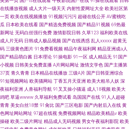
美第一页
国产ts在线观看
午夜影院国产在线
91操在线观看
日韩
在线播放视频
成人大片一级天天
内射性爱网址大全
欧美社区第
一页
欧美在线视频播放
91视频污污污
超碰在线公开
AV蜜桃吃
瓜
日本欧美在线看
国产精选免费视频
国产精品91视频
69热最
新网址
无码白丝强行免费
激情影院日韩
久草123
福利欧美在线
成人片无码
日韩成人极品视频
国产在线诱惑
乱人xxxxx
超黄无
码
三级黄色图片
91免费看视频
精品午夜福利网
精品亚洲成a人
国产精品萌白酱
日本理论
91操电影
91一区
成人精品无
91国产
小视频
日韩美女免费直播
A片网站网址
激情文学色
国产主播第
37页
青久青青
日本精品在线播放
三级A片
国产日韩亚洲综合
91短视频网站
欧美骚网站
丁香五月天亚洲
欧美大粗吊人妖
深
夜福利亚洲
人兽福利导航
91叉叉操小骚逼
成人18视频
欧美大
鸡吧
草逼wwww
久草福利免费试看
岛国国产在线
91人人超碰
青青
美女白丝18禁
91肏比
国产三区电影
国产内射后入在线
黄
色网址网站网址
97超在线视
免费视频网站
精品欧美精品v
欧美
操碰
欧美二级片网址
精品成人无码视频
男女午夜福利影院
欧美