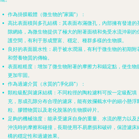
作為掛膜載體（微生物的“家園”）
：
高比表面積與多孔結構
：其表面布滿微孔，內部擁有發達的
隙網絡，為微生物提供了極大的附著面積和免受水流沖刷的
護空間，有利于形成豐富、穩定、種群多樣的生物膜。
良好的表面親水性
：易于被水潤濕，有利于微生物的初期附
和營養物質的傳輸。
表面粗糙度
：增加了微生物附著的摩擦力和錨定點，使生物
更加牢固。
作為過濾介質（水質的“凈化篩”）
：
顆粒級配與濾床結構
：不同粒徑的陶粒濾料可按一定級配填
充，形成孔隙分布合理的濾床，能有效攔截水中的細小懸浮
粒、膠體物質以及老化脫落的生物膜碎片。
足夠的機械強度
：能承受濾床自身的重量、水流的壓力以及
沖洗時的摩擦和碰撞，長期使用不易磨損和破碎，保證濾床
構的穩定性和過濾效果。